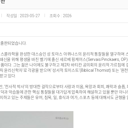
출판
작성일 : 2023-05-27
조회수 : 2026
 출판되었습니다.
스콜라학을 완성한 대스승인 성 토마스 아퀴나스의 윤리적 통찰들을 열구하며 스승의 근본
신을 위해 평생을 바친 벨기에 출신 세르베 핑케어스(Servais Pinckaers,
작품이다. 그는 젊은 나이에도 불구하고 제2차 바티칸 공의회의 윤리적 가르침에 깊
윤리신학자'로 각광을 받으며 '성서적 토미스트'(Biblical Thomist) 또는 '원천
받고 있다.
 '천사적 박사'의 방대한 걸작으로부터 사랑과 미움, 욕망과 회피, 쾌락과 슬픔, 
 덕과 악습들에 관한 핵심 통찰들을 대가답게 압축하여 해설하고 있을 뿐만 아니라
지하고 있는 주제들은 유머, 침묵, 일, 휴식과 여가, 스포츠 등에 대해서도 균형을