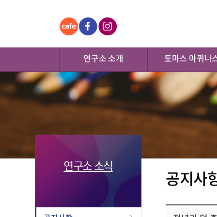
연구소 소개
토마스 아퀴나
연구소 소식
공지사