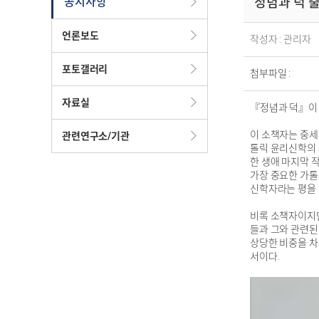
공지사항
정념과 덕 
언론보도
작성자 : 관리자
포토갤러리
첨부파일 :
자료실
『정념과 덕』이
이 소책자는 중세 
관련연구소/기관
톨릭 윤리신학의 쇄
한 생애 마지막 
가장 중요한 가톨릭 
신학자라는 평을 
비록 소책자이지만,
들과 그와 관련된
상당한 비중을 차
서이다.