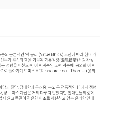
적인 '덕 윤리'(Virtue Ethics) 노선에 따라 현대 가
 OP) 신부가 혼신의 힘을 기울여 화룡점정(畵龍點睛)처럼 완성
은 영향을 미쳤으며, 이후 계속된 노력 덕분에 '공의회 이후
으로 돌아가기 토미스트'(Ressourcement Thomist) 윤리
희망과 절망, 담대함과 두려움, 분노 등 전통적인 11가지 정념
, 성 토마스 자신은 거의 다루지 않았지만 현대인들의 삶에
 잃지 않고 똑같이 평온한 어조로 해설하고 있는 윤리학 안내